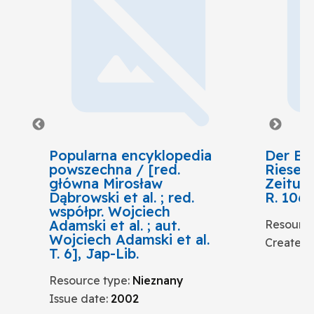
Popularna encyklopedia
Der Bo
powszechna / [red.
Riesen-
główna Mirosław
Zeitung
Dąbrowski et al. ; red.
R. 106,
współpr. Wojciech
Adamski et al. ; aut.
Resource
Wojciech Adamski et al.
Create d
T. 6], Jap-Lib.
Resource type
:
Nieznany
Issue date
:
2002