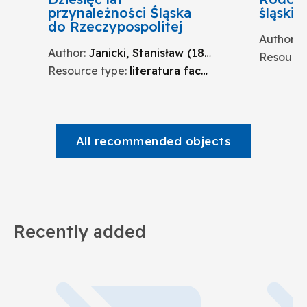
przynależności Śląska
śląskie
do Rzeczypospolitej
Author
:
K
Author
:
Janicki, Stanisław (1884-1942)
Resource
Resource type
:
literatura fachowa
All recommended objects
Recently added