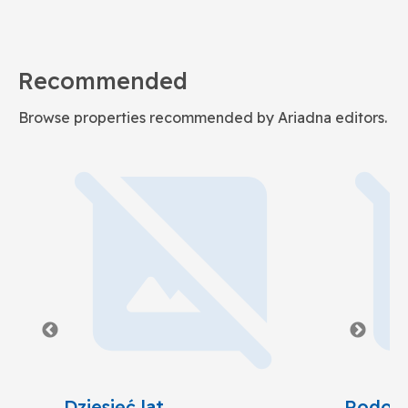
Recommended
Browse properties recommended by Ariadna editors.
Dziesięć lat
Rodow