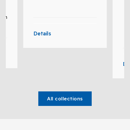
12
kich
Details
y,
De
All collections