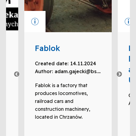
Fablok
Hi
h
Created date
:
14.11.2024
a
Author
:
adam.gajecki@bs.katowice.pl
Up
3
Fablok is a factory that
pl
produces locomotives,
Cr
railroad cars and
Au
construction machinery,
located in Chrzanów.